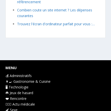
référencement
Combien coute un site internet ? Les dépenses
courantes
Trouvez l'écran d'ordinateur parfait pour vous :…
MENU
💰 Administratifs
👩‍🍳 Gastronomie & Cuisine
🖥️ Technologie
☘️ Jeux de hasard
❤️️ Rencontre
👩🏻‍⚕️ Actu médicale
🍆 Sexe