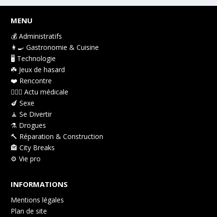
MENU
💰 Administratifs
👩‍🍳 Gastronomie & Cuisine
🖥️ Technologie
☘️ Jeux de hasard
❤️️ Rencontre
👩🏻‍⚕️ Actu médicale
🍆 Sexe
🧘 Se Divertir
⚗️ Drogues
🔨 Réparation & Construction
🏤 City Breaks
⚙️ Vie pro
INFORMATIONS
Mentions légales
Plan de site