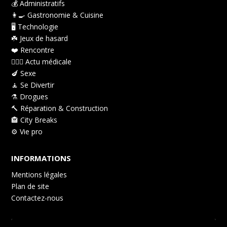
💰 Administratifs
👩‍🍳 Gastronomie & Cuisine
🖥️ Technologie
☘️ Jeux de hasard
❤️️ Rencontre
👩🏻‍⚕️ Actu médicale
🍆 Sexe
🧘 Se Divertir
⚗️ Drogues
🔨 Réparation & Construction
🏤 City Breaks
⚙️ Vie pro
INFORMATIONS
Mentions légales
Plan de site
Contactez-nous