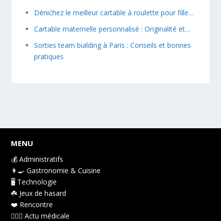
Dénichez le meilleur cartable à roulette pour fille…
Cartable maternelle personnalisé : Originalité et…
Sorties team building à Paris : Conseils et bonnes
pratiques
MENU
💰 Administratifs
👩‍🍳 Gastronomie & Cuisine
🖥️ Technologie
☘️ Jeux de hasard
❤️️ Rencontre
👩🏻‍⚕️ Actu médicale